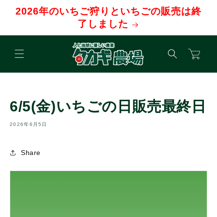
コンテ
2026年のいちご狩りといちごの販売は終
ンツに
進む
了しました
カ
ー
ト
6/5(金)いちごの日販売最終日
2026年6月5日
Share