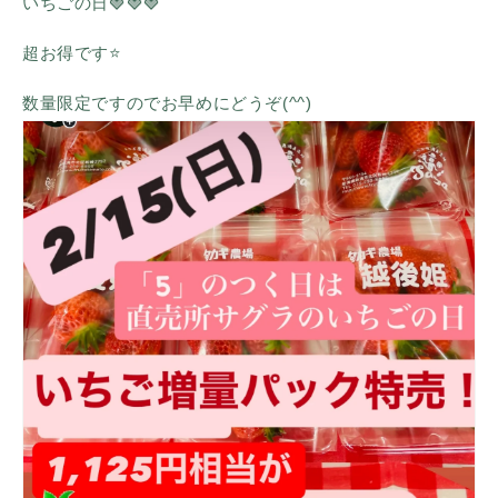
いちごの日🍓🍓🍓
超お得です⭐️
数量限定ですのでお早めにどうぞ(^^)