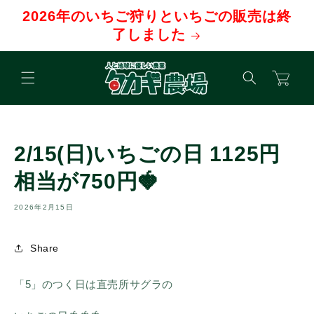
コンテ
2026年のいちご狩りといちごの販売は終
ンツに
進む
了しました
カ
ー
ト
2/15(日)いちごの日 1125円
相当が750円🍓
2026年2月15日
Share
「5」のつく日は直売所サグラの