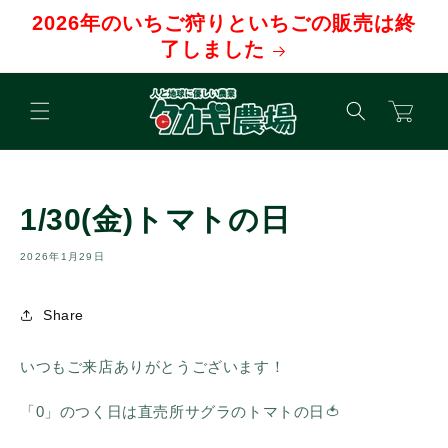
コンテ
2026年のいちご狩りといちごの販売は終
ンツに
進む
了しました
カ
ー
ト
1/30(金)トマトの日
2026年1月29日
Share
いつもご来店ありがとうございます！
「0」のつく日は直売所サグラのトマトの日🍅