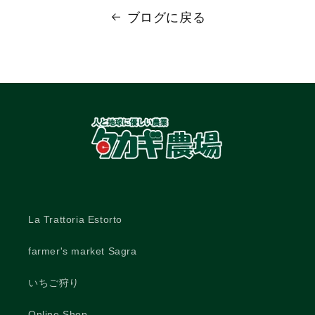
ブログに戻る
La Trattoria Estorto
farmer's market Sagra
いちご狩り
Online Shop