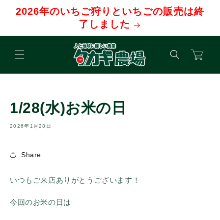
コンテ
2026年のいちご狩りといちごの販売は終
ンツに
進む
了しました
カ
ー
ト
1/28(水)お米の日
2026年1月28日
Share
いつもご来店ありがとうございます！
今回のお米の日は