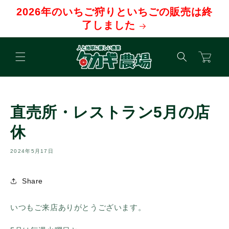
コンテ
2026年のいちご狩りといちごの販売は終
ンツに
進む
了しました
カ
ー
ト
直売所・レストラン5月の店
休
2024年5月17日
Share
いつもご来店ありがとうございます。