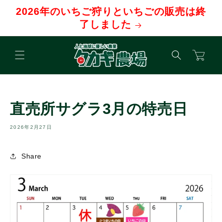
コンテ
2026年のいちご狩りといちごの販売は終
ンツに
進む
了しました
カ
ー
ト
直売所サグラ3月の特売日
2026年2月27日
Share