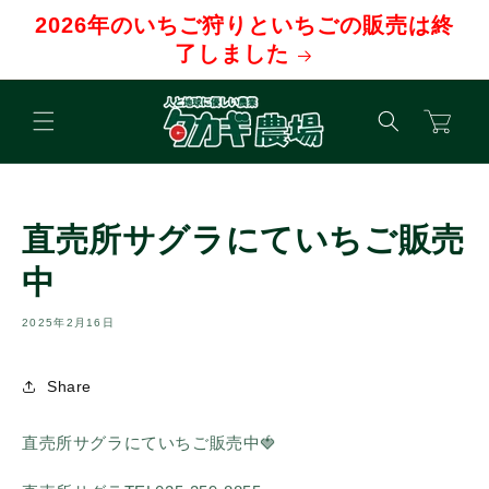
コンテ
2026年のいちご狩りといちごの販売は終
ンツに
進む
了しました
カ
ー
ト
直売所サグラにていちご販売
中
2025年2月16日
Share
直売所サグラにていちご販売中🍓