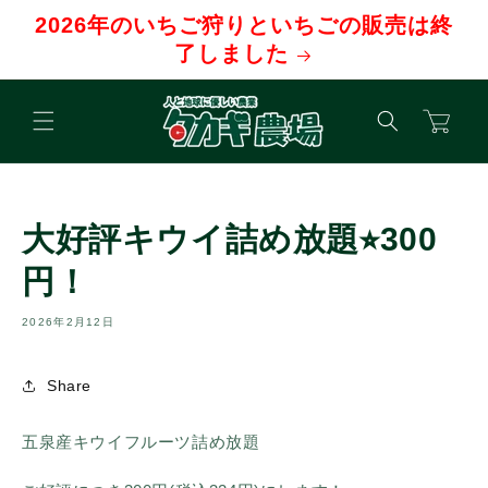
コンテ
2026年のいちご狩りといちごの販売は終
ンツに
進む
了しました
カ
ー
ト
大好評キウイ詰め放題⭐︎300
円！
2026年2月12日
Share
五泉産キウイフルーツ詰め放題