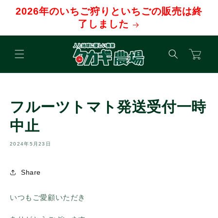
コンテ
2026年のいちご狩りといちごの販売は終
ンツに
進む
了しました
カ
ー
ト
フルーツトマト発送受付一時
中止
2024年5月23日
Share
いつもご愛顧いただき