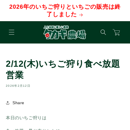
コンテ
2026年のいちご狩りといちごの販売は終
ンツに
進む
了しました
カ
ー
ト
2/12(木)いちご狩り食べ放題
営業
2026年2月12日
Share
本日のいちご狩りは